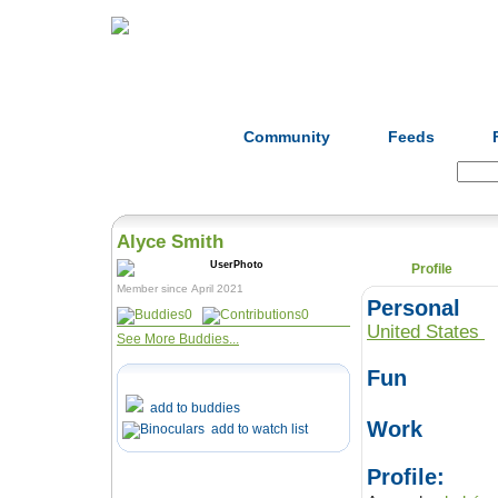
Home
Herbs
Formulas
Acupunc
Community
Feeds
Search:
Alyce Smith
Profile
Member since April 2021
Personal
0
0
United States
See More Buddies...
Fun
add to buddies
Work
add to watch list
Profile: