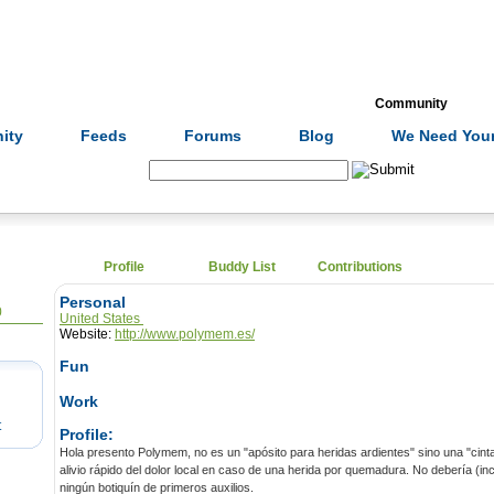
Formulas
Acupuncture
Tests
Community
ity
Feeds
Forums
Blog
We Need Your
Search:
Profile
Buddy List
Contributions
Personal
0
United States
Website:
http://www.polymem.es/
Fun
Work
t
Profile:
Hola presento Polymem, no es un "apósito para heridas ardientes" sino una "cinta milagrosa para quemaduras:
alivio rápido del dolor local en caso de una herida por quemadura. No debería (incluso diría que DEBE) faltar en
ningún botiquín de primeros auxilios.