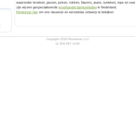
waaronder broeken, jassen, jurken, rokken, blazers, jeans, tunieken, tops en swe
zijn wij een gespecialiseerde
groothandel dameskleding
in Nederland.
Registreer hier
om ons nieuwste en eersteklas ontwerp te bekijken
t
Copyright 2026 Rootdown LLC
v2.306.587.1439