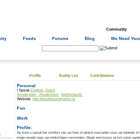
Formulas
Acupuncture
Tests
Community
ity
Feeds
Forums
Blog
We Need Your
Search:
Profile
Buddy List
Contributions
Personal
I Speak
English
,
Dutch
Amsterdam
,
Amsterdam
Netherlands
Website:
http://musthavesbyelja.nl/
Fun
Work
Profile:
Nu kunt u vanuit het comfort van uw huis of winkel voorraden voor uw winkels 
0
enige moeite naar uw winkel laten verzenden. Maak een keuze uit het ruime aa