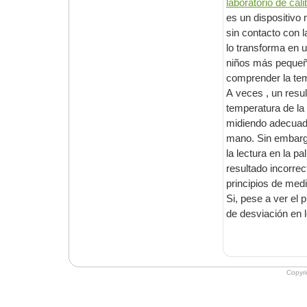
es un dispositivo moderno que verifica la tempe
sin contacto con la piel. El resultado es visible en la pantalla tras unos segundos. Esto
lo transforma en una solución muy práctic
niños más pequeños. Además , el termómetro sin contacto asimismo se usa para
A veces , un resultado 
temperatura de la frente le hace 
midiendo adecuadamente , realice una medición de prue
mano. Sin embargo , ten
la lectura en la palma de la mano exhi
resultado incorrecto en la medición de la frente sucede debido a a una violación de los
principios de medi
Si, pese a ver el principio 
Copyr