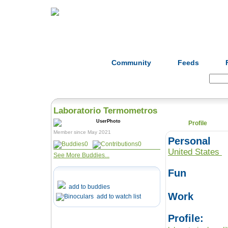
Home
Herbs
Formulas
Acupunc
Community
Feeds
Search:
Laboratorio Termometros
Profile
Member since May 2021
Personal
0
0
United States
See More Buddies...
Fun
add to buddies
Work
add to watch list
Profile: