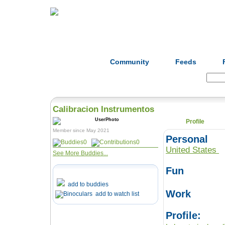
Home
Herbs
Formulas
Acupunc
Community
Feeds
Search:
Calibracion Instrumentos
Profile
Member since May 2021
Personal
0
0
United States
See More Buddies...
Fun
add to buddies
Work
add to watch list
Profile: