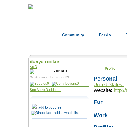
Home
Herbs
Formulas
Acupunc
Community
Feeds
Search:
dunya rooker
Ac.D
Profile
Member since December 2020
Personal
0
0
United States
Website:
http:/
See More Buddies...
Fun
add to buddies
add to watch list
Work