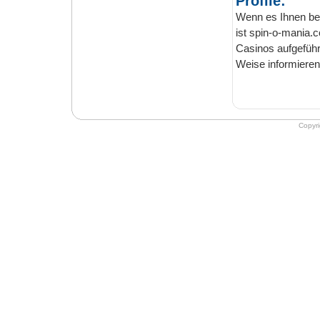
Profile:
Wenn es Ihnen besonders 
ist spin-o-mania.com der perfekte Ratgeber
Casinos aufgeführt, die Ihren Spielern Freispiele zur Verfügung stellen. Auf diese
Copyr