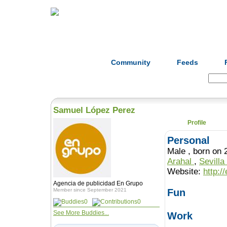
Home
Herbs
Formulas
Acupunc
Community
Feeds
Search:
Samuel López Perez
Profile
Personal
Male , born 
Arahal
,
Sevilla
Website:
http:/
Agencia de publicidad En Grupo
Member since September 2021
Fun
0
0
See More Buddies...
Work