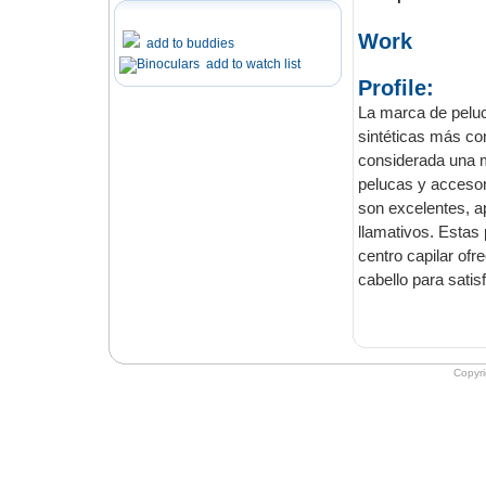
Work
add to buddies
add to watch list
Profile:
La marca de pelu
sintéticas más conocidas y más vendidas en Europa. Rueber siempre ha sido
considerada una marca creativa y siempre innovadora. S
son excelentes, aportando un cabello, tacto y diseño de gran calidad en colores muy
llamativos. Estas pelucas tienen una apariencia natural y
centro capilar ofr
cabell
Copyr