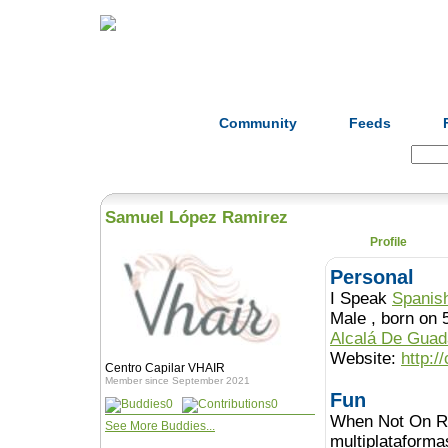
Home
Herbs
Formulas
Acupunc
Community
Feeds
Search:
Samuel López Ramirez
Profile
Personal
I Speak
Spanis
Male , born o
Alcalá De Guad
Website:
http:/
Centro Capilar VHAIR
Member since September 2021
Fun
0
0
When Not On Ro
See More Buddies...
multiplataforma